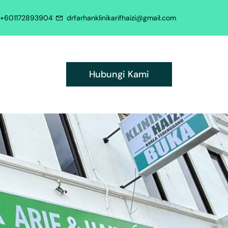
+601172893904
drfarhanklinikarifhaizi@gmail.com
Hubungi Kami