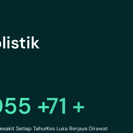
listik
500
+
100
+
esakit Setiap Tahun
Kes Luka Berjaya Dirawat