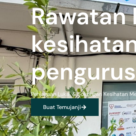
Rawatan 
kesihata
pengurus
Penjagaan Luka & Sokongan Kesihatan Men
Buat Temujanji