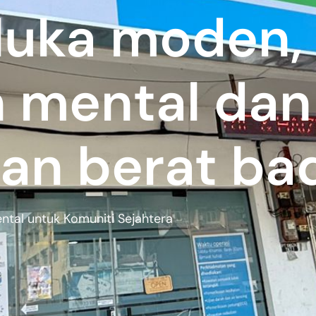
luka moden,
n mental dan
an berat ba
tal untuk Komuniti Sejahtera